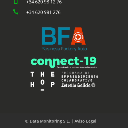

+34 620 98 12 76

+34 620 981 276
© Data Monitoring S.L. | Aviso Legal