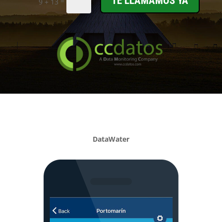
TE LLAMAMOS YA
=
9 + 13
DataWater