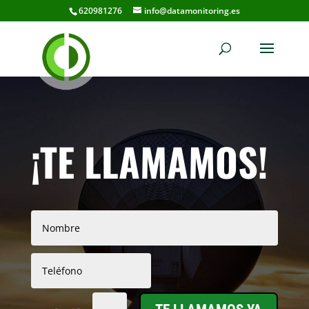
620981276
info@datamonitoring.es
¡TE LLAMAMOS!