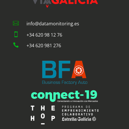

info@datamonitoring.es

+34 620 98 12 76

+34 620 981 276