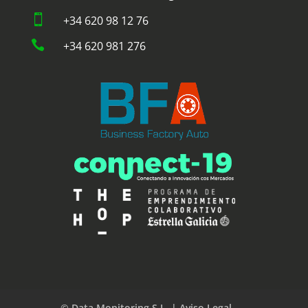

+34 620 98 12 76

+34 620 981 276
© Data Monitoring S.L. | Aviso Legal