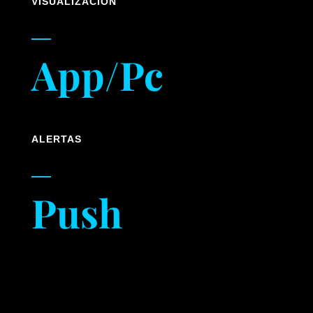
VISUALIZACIÓN
App/Pc
ALERTAS
Push