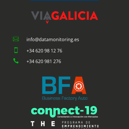

info@datamonitoring.es

+34 620 98 12 76

+34 620 981 276