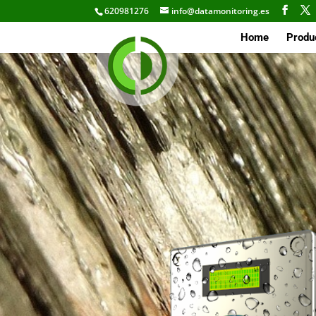
620981276
info@datamonitoring.es
Home
Produ