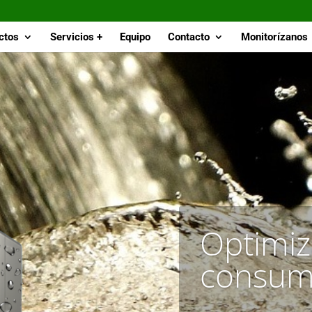
ctos
Servicios +
Equipo
Contacto
Monitorízanos
Optimiz
consum