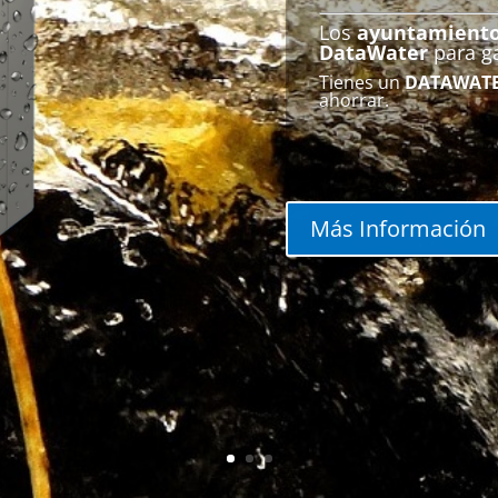
Los
ayuntamient
DataWater
para ga
Tienes un
DATAWAT
ahorrar.
Más Información