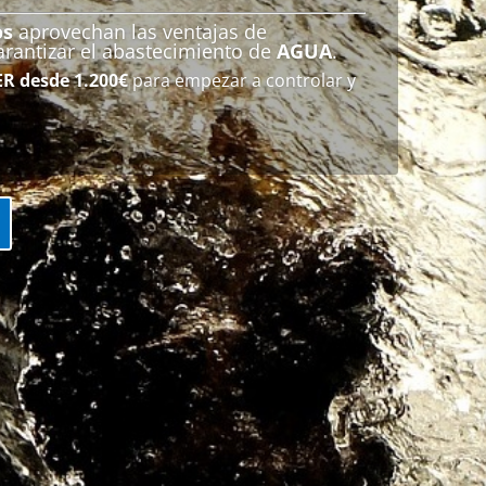
os
aprovechan las ventajas de
rantizar el abastecimiento de
AGUA
.
ER
desde 1.200€
para empezar a controlar y