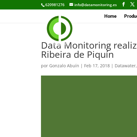
620981276
info@datamonitoring.es
Home
Produ
Data Monitoring realiz
Ribeira de Piquín
por
Gonzalo Abuín
|
Feb 17, 2018
|
Datawater