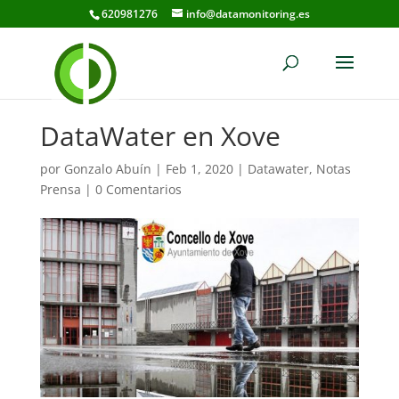
620981276
info@datamonitoring.es
DataWater en Xove
por
Gonzalo Abuín
|
Feb 1, 2020
|
Datawater
,
Notas
Prensa
|
0 Comentarios