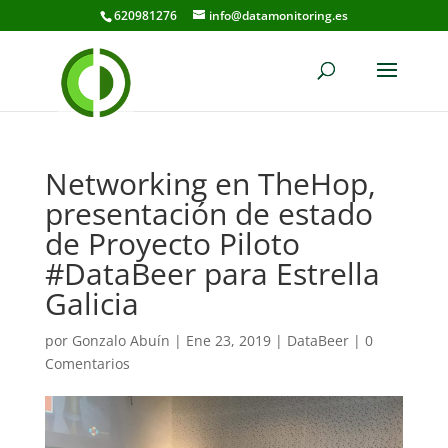
620981276
info@datamonitoring.es
Networking en TheHop,
presentación de estado
de Proyecto Piloto
#DataBeer para Estrella
Galicia
por
Gonzalo Abuín
|
Ene 23, 2019
|
DataBeer
|
0
Comentarios