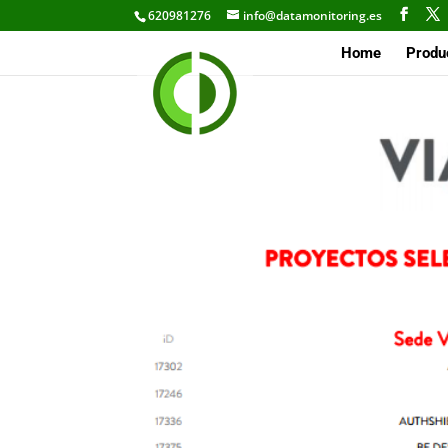
620981276
info@datamonitoring.es
Home
Produ