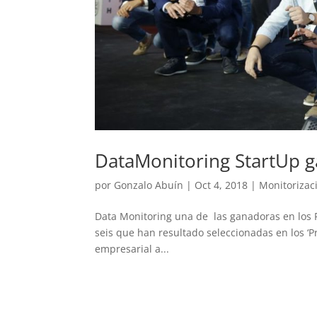
DataMonitoring StartUp 
por
Gonzalo Abuín
|
Oct 4, 2018
|
Monitorizac
Data Monitoring una de las ganadoras en los P
seis que han resultado seleccionadas en los ‘P
empresarial a...