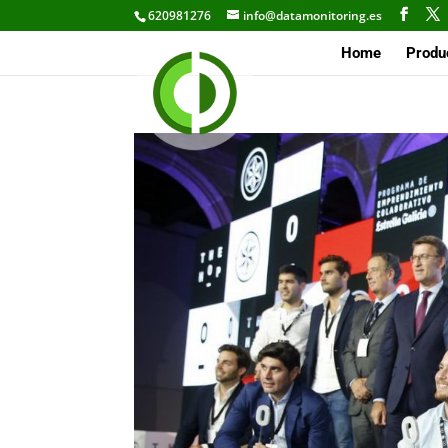
620981276
info@datamonitoring.es
Home
Produ