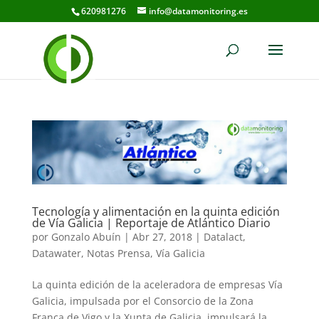
620981276
info@datamonitoring.es
Tecnología y alimentación en la quinta edición
de Vía Galicia | Reportaje de Atlántico Diario
por
Gonzalo Abuín
|
Abr 27, 2018
|
Datalact
,
Datawater
,
Notas Prensa
,
Vía Galicia
La quinta edición de la aceleradora de empresas Vía
Galicia, impulsada por el Consorcio de la Zona
Franca de Vigo y la Xunta de Galicia, impulsará la