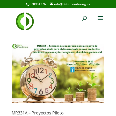
620981276
info@datamonitoring.es
MR331A – Proyectos Piloto