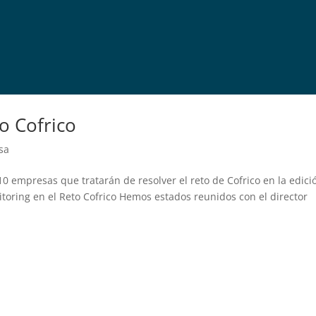
o Cofrico
sa
10 empresas que tratarán de resolver el reto de Cofrico en la edici
itoring en el Reto Cofrico Hemos estados reunidos con el director