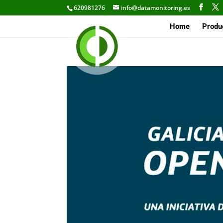
620981276
info@datamonitoring.es
Home
Produ