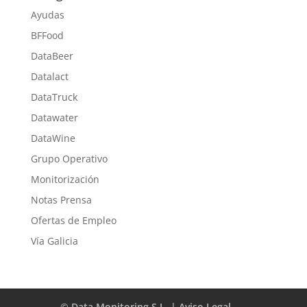
Ayudas
BFFood
DataBeer
Datalact
DataTruck
Datawater
DataWine
Grupo Operativo
Monitorización
Notas Prensa
Ofertas de Empleo
Vía Galicia
© Data Monitoring S.L. | Aviso Legal