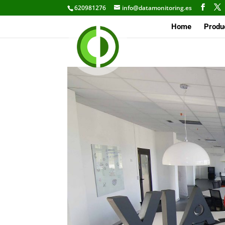
620981276
info@datamonitoring.es
Home
Produ