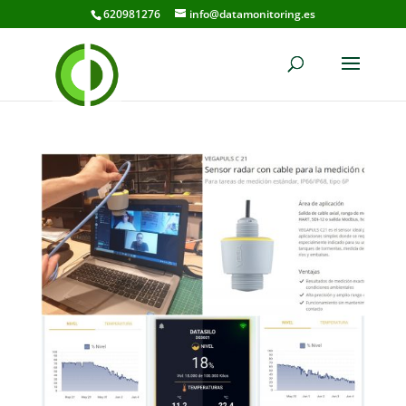
620981276
info@datamonitoring.es