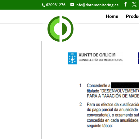
620981276
info@datamonitoring.es
Home
Produ