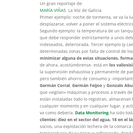
Un gran reportaje de:
MARÍA VIÑAS
La Voz de Galicia
Primer ejemplo: noche de tormenta, se va la l
desplazarse, volver a poner el sistema eléctri
Segundo ejemplo: la temperatura de un tanque
que debe responder estrictamente a unos det
indeseados, deteriorada. Tercer ejemplo (y ca
determinadas zonas por falta de control de los
minimizar alguna de estas situaciones, forma
de ahora, acostúmbrense- está en
los valiosí
la supervisión exhaustiva y permanente de par
pero también ahorro de consumo y -important
Germán Corral
,
Germán Feijoo
y
Gonzalo Abu
que «vigilan» máquinas y procesos a través de
están instaladas todo lo registran, almacenan
cualquier momento y en cualquier lugar, y acti
va como debería.
Data Monitoring
ha sido tod
clientes: diez en el sector del agua, 18 en el l
socios, una explotación lechera de la comarca d