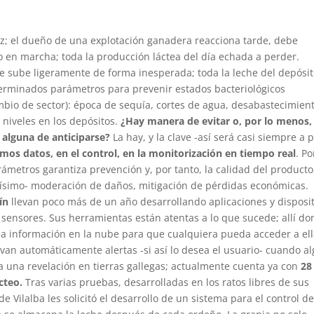
uz; el dueño de una explotación ganadera reacciona tarde, debe
co en marcha; toda la producción láctea del día echada a perder.
 sube ligeramente de forma inesperada; toda la leche del depósit
erminados parámetros para prevenir estados bacteriológicos
mbio de sector): época de sequía, cortes de agua, desabastecimien
 niveles en los depósitos.
¿Hay manera de evitar o, por lo menos,
 alguna de anticiparse?
La hay, y la clave -así será casi siempre a p
simos datos, en el control, en la monitorización en tiempo real
. P
ámetros garantiza prevención y, por tanto, la calidad del producto
ísimo- moderación de daños, mitigación de pérdidas económicas.
ín
llevan poco más de un año desarrollando aplicaciones y disposit
 sensores. Sus herramientas están atentas a lo que sucede; allí d
 la información en la nube para que cualquiera pueda acceder a el
van automáticamente alertas -si así lo desea el usuario- cuando a
a una revelación en tierras gallegas; actualmente cuenta ya con
28
ácteo.
Tras varias pruebas, desarrolladas en los ratos libres de sus
e Vilalba les solicitó el desarrollo de un sistema para el control d