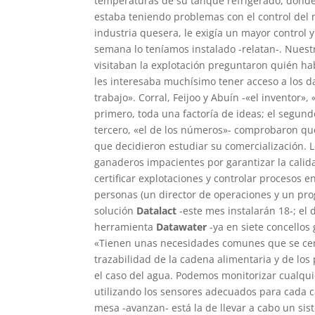
temperaturas de su tanque refrigerado, donde
estaba teniendo problemas con el control del 
industria quesera, le exigía un mayor control 
semana lo teníamos instalado -relatan-. Nues
visitaban la explotación preguntaron quién ha
les interesaba muchísimo tener acceso a los da
trabajo». Corral, Feijoo y Abuín -«el inventor», 
primero, toda una factoría de ideas; el segundo
tercero, «el de los números»- comprobaron que
que decidieron estudiar su comercialización. 
ganaderos impacientes por garantizar la calid
certificar explotaciones y controlar procesos 
personas (un director de operaciones y un pro
solución
Datalact
-este mes instalarán 18-; el
herramienta
Datawater
-ya en siete concellos 
«Tienen unas necesidades comunes que se cent
trazabilidad de la cadena alimentaria y de los
el caso del agua. Podemos monitorizar cualqu
utilizando los sensores adecuados para cada 
mesa -avanzan- está la de llevar a cabo un sis