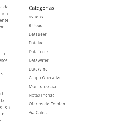
ocida
Categorías
n una
Ayudas
mente
BFFood
or,
DataBeer
Datalact
DataTruck
 lo
esos,
Datawater
DataWine
os
Grupo Operativo
Monitorización
ld
.
Notas Prensa
 la
Ofertas de Empleo
ad, en
Vía Galicia
nte
a