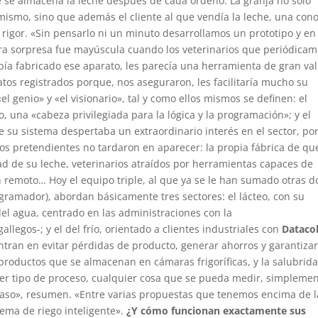
 se almacena la leche después de cada ordeño. La granja no solo
mismo, sino que además el cliente al que vendía la leche, una con
y rigor. «Sin pensarlo ni un minuto desarrollamos un prototipo y e
tra sorpresa fue mayúscula cuando los veterinarios que periódica
bía fabricado ese aparato, les parecía una herramienta de gran val
tos registrados porque, nos aseguraron, les facilitaría mucho su
«el genio» y «el visionario», tal y como ellos mismos se definen: el
, una «cabeza privilegiada para la lógica y la programación»; y el
 su sistema despertaba un extraordinario interés en el sector, por
Los pretendientes no tardaron en aparecer: la propia fábrica de qu
ad de su leche, veterinarios atraídos por herramientas capaces de
en remoto… Hoy el equipo triple, al que ya se le han sumado otras d
gramador), abordan básicamente tres sectores: el lácteo, con su
 del agua, centrado en las administraciones con la
gallegos-; y el del frío, orientado a clientes industriales con
Dataco
ran en evitar pérdidas de producto, generar ahorros y garantizar
 productos que se almacenan en cámaras frigoríficas, y la salubrid
ier tipo de proceso, cualquier cosa que se pueda medir, simpleme
caso», resumen. «Entre varias propuestas que tenemos encima de l
tema de riego inteligente».
¿Y cómo funcionan exactamente sus