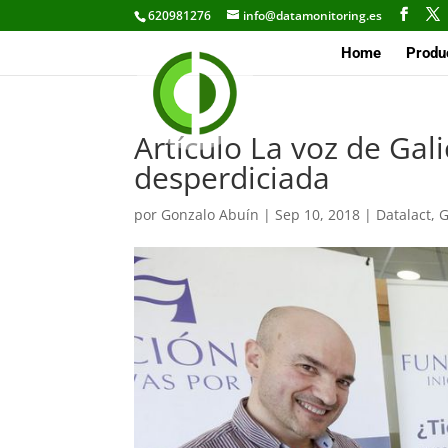
620981276
info@datamonitoring.es
Home
Produ
Artículo La voz de Gali
desperdiciada
por
Gonzalo Abuín
|
Sep 10, 2018
|
Datalact
,
G