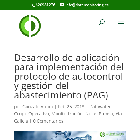
620981276
info@datamonitoring.es
Desarrollo de aplicación
para implementación del
protocolo de autocontrol
y gestión del
abastecimiento (PAG)
por
Gonzalo Abuín
|
Feb 25, 2018
|
Datawater
,
Grupo Operativo
,
Monitorización
,
Notas Prensa
,
Vía
Galicia
|
0 Comentarios