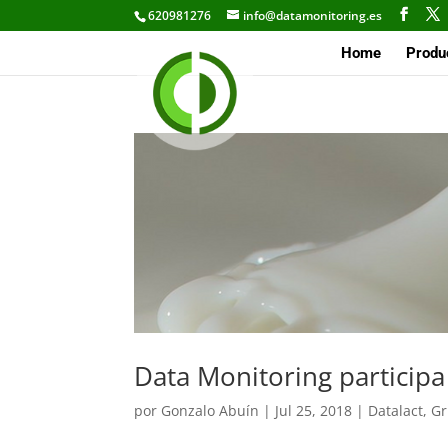
620981276
info@datamonitoring.es
Home
Produ
Data Monitoring particip
por
Gonzalo Abuín
|
Jul 25, 2018
|
Datalact
,
Gr