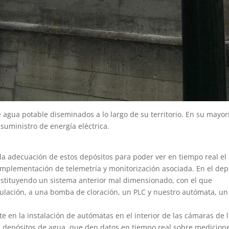
 agua potable diseminados a lo largo de su territorio. En su mayor
 suministro de energía eléctrica.
 la adecuación de estos depósitos para poder ver en tiempo real el
mplementación de telemetría y monitorización asociada. En el dep
ustituyendo un sistema anterior mal dimensionado, con el que
lación, a una bomba de cloración, un PLC y nuestro autómata, un 
 en la instalación de autómatas en el interior de las cámaras de l
s depósitos de agua, que den datos en tiempo real sobre medicion