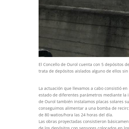
El Concello de Ourol cuenta con 5 depósitos de
trata de depósitos aislados alguno de ellos sin
La actuación que llevamos a cabo consistió en
estado de diferentes parámetros mediante la i
de Ourol también instalamos placas solares s
conseguimos alimentar a una bomba de recircu
de 80 watios/hora las 24 horas del día.
Las obras proyectadas consistieron básicamente
de los depósitos con sensores colocados en lo