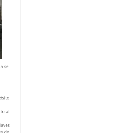
ía se
ósito
total
laves
es de