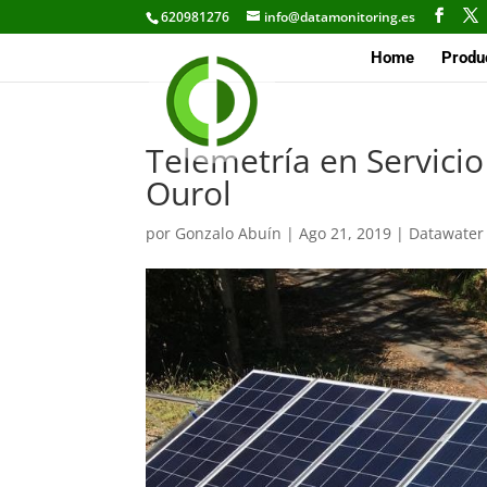
620981276
info@datamonitoring.es
Home
Produ
Telemetría en Servici
Ourol
por
Gonzalo Abuín
|
Ago 21, 2019
|
Datawater