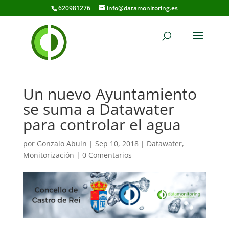
620981276
info@datamonitoring.es
Un nuevo Ayuntamiento
se suma a Datawater
para controlar el agua
por
Gonzalo Abuín
|
Sep 10, 2018
|
Datawater
,
Monitorización
|
0 Comentarios